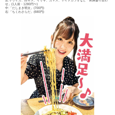
左:ヤリイカ、白ギス、イサキ、カマス、ヤイトガツオなど「刺身盛り合わ
せ」(1人前・1280円〜)
中:「だしまき明太」(700円)
右:「ちくわさらだ」(680円)