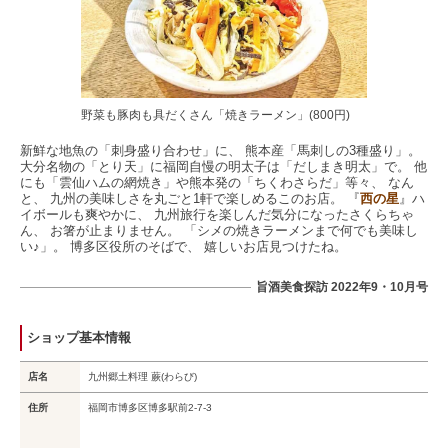
野菜も豚肉も具だくさん「焼きラーメン」(800円)
新鮮な地魚の「刺身盛り合わせ」に、 熊本産「馬刺しの3種盛り」。
大分名物の「とり天」に福岡自慢の明太子は「だしまき明太」で。 他
にも「雲仙ハムの網焼き」や熊本発の「ちくわさらだ」等々、 なん
と、 九州の美味しさを丸ごと1軒で楽しめるこのお店。 『
西の星
』ハ
イボールも爽やかに、 九州旅行を楽しんだ気分になったさくらちゃ
ん、 お箸が止まりません。 「シメの焼きラーメンまで何でも美味し
い♪」。 博多区役所のそばで、 嬉しいお店見つけたね。
旨酒美食探訪 2022年9・10月号
ショップ基本情報
店名
九州郷土料理 蕨(わらび)
住所
福岡市博多区博多駅前2-7-3