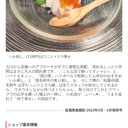
「いか刺し」(1188円)はウニとイクラ乗せ
入口から店舗へのアプローチがすでに秘密な気配。 現れるしっとり空
間はまさに大人の隠れ家です。 「こんな店で鍋ってオシャレ♪」と、
ハートもキュン。 『西の星』ハイボールで乾杯したら本日のおすすめ
「いか刺し」と「黒毛和牛の炙り刺し」を。 そして噂の「特選A5黒
毛和牛 山芋たっぷりとろろ鍋」は全てスタッフが給仕してくれるか
ら、 ウキウキしながら待つさくらちゃん。 取り分けてくれたフワッ
フワの山芋を纏った極上の一杯に、 ため息が「ふーっ♥」。 うまさ溢
れて「何て幸せ♪」の笑顔です。
旨酒美食探訪 2022年3月・4月発売号
ショップ基本情報