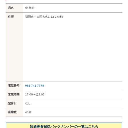
店名
坐 離宮
住所
福岡市中央区大名1-12-27(奥)
電話番号
092-741-7778
営業時間
17:00〜翌2:00
定休日
なし
座席数
40席
旨酒美食探訪バックナンバーの一覧はこちら