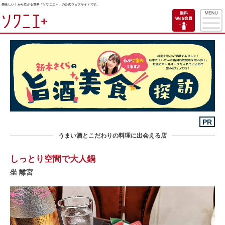
美味しい！から広がる世界「ソワニエ＋」の公式ウェブサイトです。
PR
うまい酒とこだわりの料理に出会える店
しっとり空間で大人鍋
坐 離宮