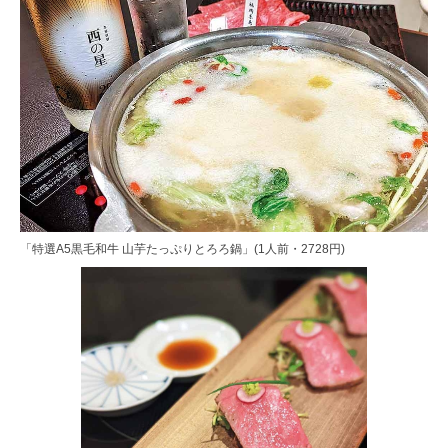
「特選A5黒毛和牛 山芋たっぷりとろろ鍋」(1人前・2728円)