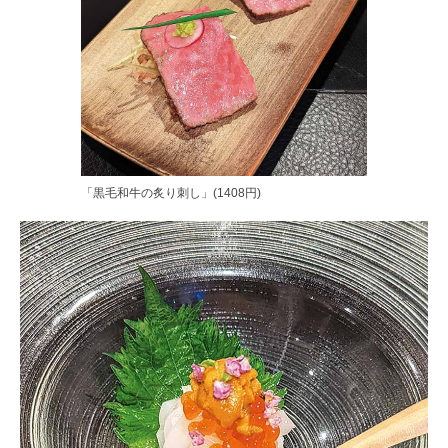
「黒毛和牛の炙り刺し」(1408円)