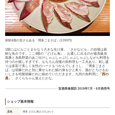
新鮮&脂の旨さもある「博多ごまさば」(1290円)
1階にはビルごとまかなう大きな生け簀。「さかなビル」の自慢は新
鮮な魚介です。ここ4階の『どげん海』、お通しに出るのが最高級糸
島豚と糸島野菜のあご出汁しゃぶしゃぶ!しゃぶしゃぶしながら料理を
待つのが嬉しすぎです。もちろん自慢の魚料理も一工夫あり。刺し盛
りは多彩で美しく女性のハートもつかんでしまうし、「博多ごまさ
ば」は胡麻だれと別に乗せられた鯖の身をひと炙り。脂がとろけるお
いしさを特製胡麻だれに絡めていただきます。九州の魚料理に『
西の
星
』、さくらちゃん覚えたかな。
旨酒美食探訪 2019年7月・8月発売号
ショップ基本情報
店名
博多 どげん海(どげんかい)