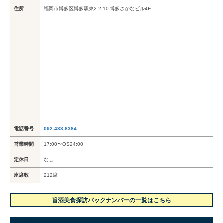
住所
福岡市博多区博多駅東2-2-10 博多さかなビル4F
電話番号
092-433-8384
営業時間
17:00〜OS24:00
定休日
なし
座席数
212席
旨酒美食探訪バックナンバーの一覧はこちら