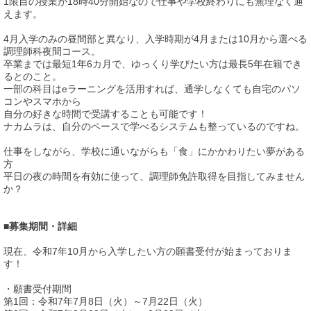
1限目の授業が18時40分開始なので仕事や学校終わりにも無理なく通
えます。
4月入学のみの昼間部と異なり、入学時期が4月または10月から選べる
調理師科夜間コース。
卒業までは最短1年6カ月で、ゆっくり学びたい方は最長5年在籍でき
るとのこと。
一部の科目はeラーニングを活用すれば、通学しなくても自宅のパソ
コンやスマホから
自分の好きな時間で受講することも可能です！
ナカムラは、自分のペースで学べるシステムも整っているのですね。
仕事をしながら、学校に通いながらも「食」にかかわりたい夢がある
方
平日の夜の時間を有効に使って、調理師免許取得を目指してみません
か？
■募集期間・詳細
現在、令和7年10月から入学したい方の願書受付が始まっておりま
す！
・願書受付期間
第1回：令和7年7月8日（火）～7月22日（火）