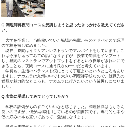
Q.調理師科夜間コースを受講しようと思ったきっかけを教えてくださ
い。
大学を卒業し、当時働いていた職場の先輩からのアドバイスで調理
の学校を探し始めました。
現在、昼間はイタリアンレストランでアルバイトをしています。こ
れは今振り返ってみての話になりますが、授業で知識をインプット
し、昼間のレストランでアウトプットをするという循環がきれいにで
きることも、夜間コースに通う良さの一つだと考えています。
学費も、生活のバランスも僕にとって丁度よいというところもあり
ますし、ナカムラは九州の中でも大きい調理師学校なので、就職先の
種類が魅力的なところも、ナカムラに行きたいという後押しになりま
した。
Q.実際に受講してみてどうでしたか？
学校の設備がものすごくいいなと感じました。調理器具はもちろん
良いのですが、僕が結構利用しているのが図書館です。専門的な本や
僕の好みの本も置いてあって、勉強になります。
授業の雰囲気も良くて、先生との距離も近いですし、わからない時