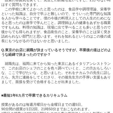
はすぐ質問もできます。
この学校に来てよかったと思ったのは、食品学や調理理論、栄養学
といった知識は、自分で学ぶと難しいので、そういった専門的な知識
を人から学べることです。僕の今後の料理人としての人生のためにな
ると思ったのは座学で学んだこと。調理師は人の健康をあずかる職業
ですもんね。料理の知識は、現場に出て学べることも多いと思うので
後からでも得られますが、食品衛生のこと、栄養学のことは深く突き
詰められない部門だと思います。それを知れるというのはこの後の成
長にもつながるのではないかと思いました。
Q.東京のお店に就職が決まっているそうですが、卒業後の道はどのよ
うな経緯で決まったのですか？
就職先は、福岡に来てから知った東京にあるイタリアンレストラン
で、このお店のシェフのことを色々調べていくと、この方おもしろい
な、ここで学びたいな、と思いました。それをナカムラの先生に話し
たら、先方に連絡をしてくださり、その後先生方の手厚い支援もあり
まして、面接を受けて合格することが出来ました。
■最短1年6カ月で卒業できるカリキュラム
授業があるのは毎週月曜日から金曜日までの週5日。
90分間の授業が1日2回、21時50分までおこなわれます。