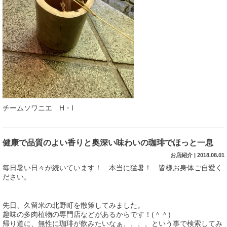
チームソワニエ H・I
健康で品質のよい香りと奥深い味わいの珈琲でほっと一息
お店紹介 | 2018.08.01
毎日暑い日々が続いています！ 本当に猛暑！ 皆様お身体ご自愛く
ださい。
先日、久留米の北野町を散策してみました。
趣味の多肉植物の専門店などがあるからです！(＾＾)
帰り道に、無性に珈琲が飲みたいなぁ、、、、という事で検索してみ