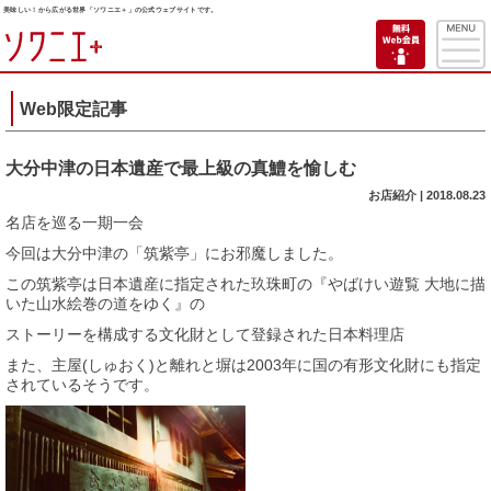
美味しい！から広がる世界「ソワニエ＋」の公式ウェブサイトです。
Web限定記事
大分中津の日本遺産で最上級の真鱧を愉しむ
お店紹介 | 2018.08.23
名店を巡る一期一会
今回は大分中津の「筑紫亭」にお邪魔しました。
この筑紫亭は日本遺産に指定された玖珠町の『やばけい遊覧 大地に描
いた山水絵巻の道をゆく』の
ストーリーを構成する文化財として登録された日本料理店
また、主屋(しゅおく)と離れと塀は2003年に国の有形文化財にも指定
されているそうです。