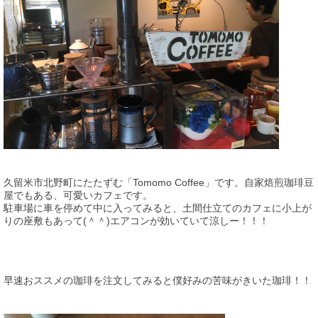
久留米市北野町にたたずむ「Tomomo Coffee」です。自家焙煎珈琲豆
屋でもある、可愛いカフェです。
駐車場に車を停めて中に入ってみると、土間仕立てのカフェに小上が
りの座敷もあって(＾＾)エアコンが効いていて涼しー！！！
早速おススメの珈琲を注文してみると僕好みの苦味がきいた珈琲！！