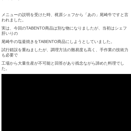
メニューの説明を受けた時、梶原シェフから「あの」尾崎牛ですと言
われました。
実は、今回のTABENTO商品は別な物になりましたが、当初はシェフ
肝いりの
尾崎牛の塩釜焼きをTABENTO商品にしようとしていました。
試行錯誤を重ねましたが、調理方法の難易度も高く、手作業の技術力
も必要で
工場から大量生産が不可能と回答があり残念ながら諦めた料理でし
た。