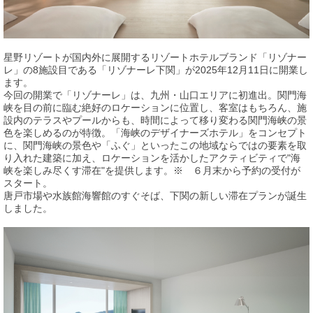
星野リゾートが国内外に展開するリゾートホテルブランド「リゾナー
レ」の8施設目である「リゾナーレ下関」が2025年12月11日に開業し
ます。
今回の開業で「リゾナーレ」は、九州・山口エリアに初進出。関門海
峡を目の前に臨む絶好のロケーションに位置し、客室はもちろん、施
設内のテラスやプールからも、時間によって移り変わる関門海峡の景
色を楽しめるのが特徴。「海峡のデザイナーズホテル」をコンセプト
に、関門海峡の景色や「ふぐ」といったこの地域ならではの要素を取
り入れた建築に加え、ロケーションを活かしたアクティビティで"海
峡を楽しみ尽くす滞在"を提供します。※ ６月末から予約の受付が
スタート。
唐戸市場や水族館海響館のすぐそば、下関の新しい滞在プランが誕生
しました。