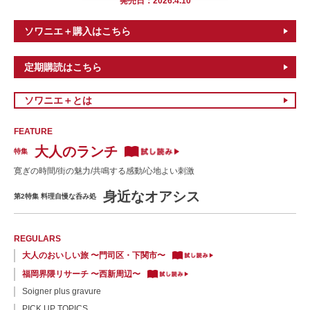
発売日：2026.4.10
ソワニエ＋購入はこちら
定期購読はこちら
ソワニエ＋とは
FEATURE
CONTENTS
大人のランチ
特集
寛ぎの時間/街の魅力/共鳴する感動/心地よい刺激
身近なオアシス
第2特集 料理自慢な呑み処
REGULARS
大人のおいしい旅 〜門司区・下関市〜
福岡界隈リサーチ 〜西新周辺〜
Soigner plus gravure
PICK UP TOPICS