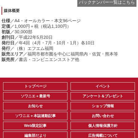
バックナンバー一覧はこちら
媒体概要
仕様
／A4・オールカラー・本文96ページ
定価
／1,000円＋税（税込1,100円）
初版
／30,000部
創刊日
／平成22年5月20日
発行日
／年4回（4月・7月・10月・1月）各10日
発行
／（株）エフエム福岡
販売エリア
／福岡市都市圏を中心に福岡県内・佐賀・熊本等
販売所
／書店・コンビニエンスストア他
トップページ
イベント
ソワニエ＋最新号
アンケート＆プレゼント
お知らせ
ショップ情報
ソワニエ＋本誌連動記事
お問い合わせ
Web限定記事
個人情報保護方針
編集部だより
広告掲載について