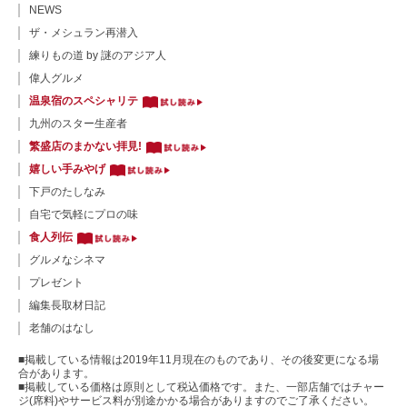
NEWS
ザ・メシュラン再潜入
練りもの道 by 謎のアジア人
偉人グルメ
温泉宿のスペシャリテ
九州のスター生産者
繁盛店のまかない拝見!
嬉しい手みやげ
下戸のたしなみ
自宅で気軽にプロの味
食人列伝
グルメなシネマ
プレゼント
編集長取材日記
老舗のはなし
■掲載している情報は2019年11月現在のものであり、その後変更になる場
合があります。
■掲載している価格は原則として税込価格です。また、一部店舗ではチャー
ジ(席料)やサービス料が別途かかる場合がありますのでご了承ください。