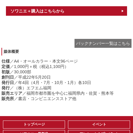
ソワニエ＋購入はこちらから
バックナンバー一覧はこちら
媒体概要
仕様
／A4・オールカラー・本文96ページ
定価
／1,000円＋税（税込1,100円）
初版
／30,000部
創刊日
／平成22年5月20日
発行日
／年4回（4月・7月・10月・1月）各10日
発行
／（株）エフエム福岡
販売エリア
／福岡市都市圏を中心に福岡県内・佐賀・熊本等
販売所
／書店・コンビニエンスストア他
トップページ
イベント