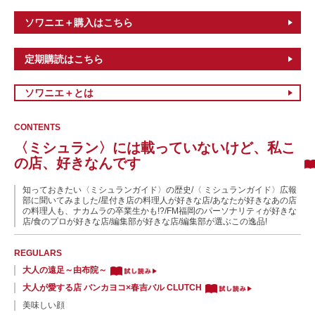
ソワニエ＋購入はこちら
定期購読はこちら
ソワニエ＋とは
CONTENTS
〈ミシュラン〉には載っていないけど、私こ
の店、好きなんです
知っておきたい〈ミシュランガイド〉の歴史/〈 ミシュランガイド〉広報
部に聞いてみました/星付き店の料理人が好きな店/あなたが好きなあの店
の料理人も、ナカムラの卒業生かも!?/FM福岡のパーソナリティが好きな
店/食のプロが好きな店/編集部が好きな店/編集部が選ぶこの逸品!
REGULARS
大人の遠足～由布院～
大人が愛する店 バンカヨコ×春吉バル CLUTCH
美味しい顔