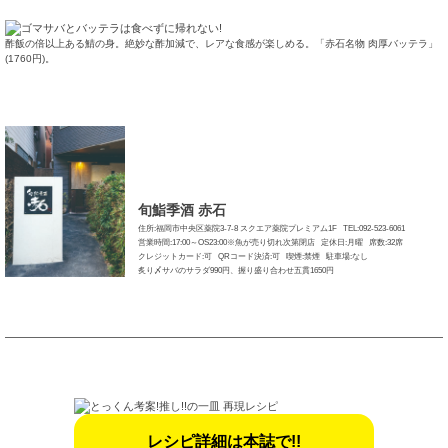
酢飯の倍以上ある鯖の身。絶妙な酢加減で、レアな食感が楽しめる。「赤石名物 肉厚バッテラ」
(1760円)。
旬鮨季酒 赤石
住所:福岡市中央区薬院3-7-8 スクエア薬院プレミアム1F
TEL:092-523-6061
営業時間:17:00～OS23:00※魚が売り切れ次第閉店
定休日:月曜
席数:32席
クレジットカード:可
QRコード決済:可
喫煙:禁煙
駐車場:なし
炙り〆サバのサラダ990円、握り盛り合わせ五貫1650円
レシピ詳細は本誌で!!