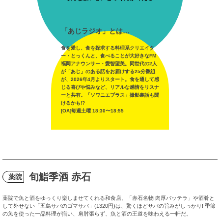
「あじラジオ」とは…
食を愛し、食を探求する料理系クリエイタ
ー・とっくんと、食べることが大好きなFM
福岡アナウンサー・愛智望美。同世代の2人
が「あじ」のある話をお届けする25分番組
が、2026年4月よりスタート。食を通して感
じる喜びや悩みなど、リアルな感情をリスナ
ーと共有。「ソワニエプラス」撮影裏話も聞
けるかも!?
[OA]毎週土曜 18:30〜18:55
旬鮨季酒 赤石
薬院
薬院で魚と酒をゆっくり楽しませてくれる和食店。「赤石名物 肉厚バッテラ」や酒肴と
して外せない「五島サバのゴマサバ」(1320円)は、驚くほどサバの旨みがしっかり! 季節
の魚を使った一品料理が揃い、肩肘張らず、魚と酒の王道を味わえる一軒だ。