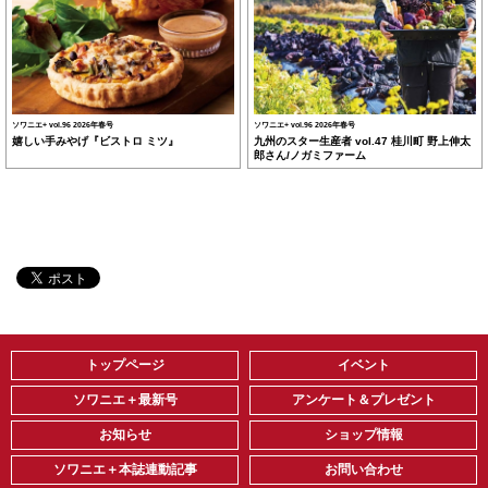
ソワニエ+ vol.96 2026年春号
ソワニエ+ vol.96 2026年春号
嬉しい手みやげ『ビストロ ミツ』
九州のスター生産者 vol.47 桂川町 野上伸太
郎さん/ノガミファーム
トップページ
イベント
ソワニエ＋最新号
アンケート＆プレゼント
お知らせ
ショップ情報
ソワニエ＋本誌連動記事
お問い合わせ