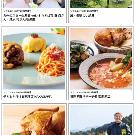
ソワニエ+ vol.97 2026年夏号
ソワニエ+ vol.97 2026年夏号
九州のスター生産者 vol.48 うきは市 秦 忍さ
続・美味しい絶景
ん・澤水 司さん/明果園
ソワニエ+ vol.96 2026年春号
ソワニエ+ vol.96 2026年春号
子どもと行ける料理店 NAKAGAWA
福岡界隈リサーチ⑧ 西新周辺