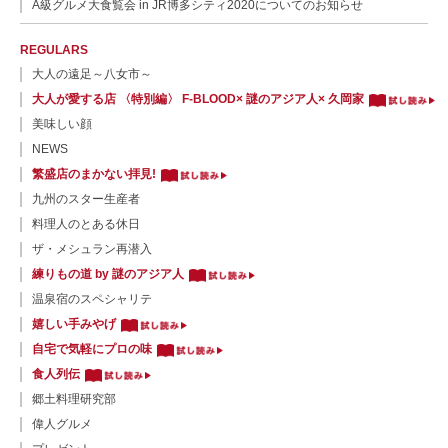
A級グルメ大食覧会 in JR博多シティ2020についてのお知らせ
REGULARS
大人の遠足～八女市～
大人が愛する店 〈特別編〉 F-BLOOD× 謎のアジア人× 久岡家
美味しい顔
NEWS
繁盛店のまかない拝見!
九州のスター生産者
料理人のとある休日
ザ・メシュラン再潜入
練りもの道 by 謎のアジア人
温泉宿のスペシャリテ
嬉しい手みやげ
自宅で気軽にプロの味
食人列伝
郷土料理研究部
偉人グルメ