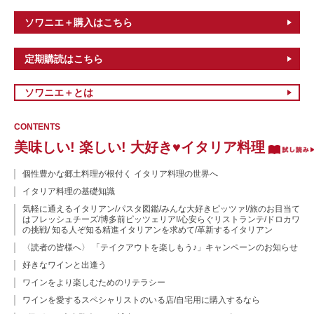
ソワニエ＋購入はこちら
定期購読はこちら
ソワニエ＋とは
CONTENTS
美味しい! 楽しい! 大好き♥イタリア料理
個性豊かな郷土料理が根付く イタリア料理の世界へ
イタリア料理の基礎知識
気軽に通えるイタリアン/パスタ図鑑/みんな大好きピッツァ!/旅のお目当て
はフレッシュチーズ/博多前ピッツェリア!/心安らぐリストランテ/ドロカワ
の挑戦/ 知る人ぞ知る精進イタリアンを求めて/革新するイタリアン
〈読者の皆様へ〉 「テイクアウトを楽しもう♪」キャンペーンのお知らせ
好きなワインと出逢う
ワインをより楽しむためのリテラシー
ワインを愛するスペシャリストのいる店/自宅用に購入するなら