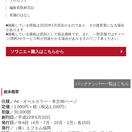
プレゼント
編集長取材日記
老舗のはなし
■掲載している情報は2020年5月現在のものであり、その後変更になる場合
があります。
■掲載している価格は原則として税込価格です。また、一部店舗ではチャー
ジ(席料)やサービス料が別途かかる場合がありますのでご了承ください。
ソワニエ＋購入はこちらから
バックナンバー一覧はこちら
媒体概要
仕様
／A4・オールカラー・本文96ページ
定価
／1,000円＋税（税込1,100円）
初版
／30,000部
創刊日
／平成22年5月20日
発行日
／年4回（4月・7月・10月・1月）各10日
発行
／（株）エフエム福岡