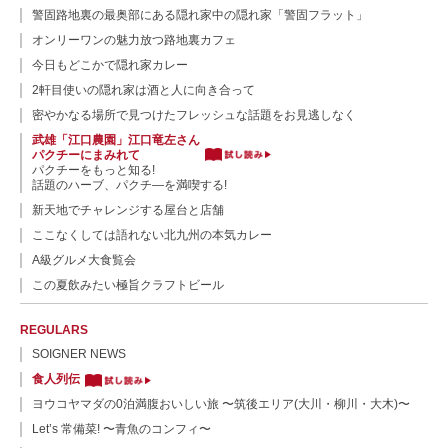
警固路地裏の最奥部にある隠れ家中の隠れ家「警固フラット」
オンリーワンの魅力放つ路地裏カフェ
今日もどこかで隠れ家カレー
2軒目使いの隠れ家は酒と人に向き合って
密やかなる場所で見つけたフレッシュな話題をお見逃しなく
武雄「江口農園」江口竜左さん
パクチーにまみれて
パクチーをもっと知る!
話題のハーブ、パクチ—を満喫する!
新天地でチャレンジする屋台と店舗
ここなくしては語れない北九州の本気カレー
A級グルメ大食覧会
この夏飲みたい極旨クラフトビール
REGULARS
SOIGNER NEWS
食人列伝
ヨウコヤマダの0泊満腹おいしい旅 〜筑後エリア(大川・柳川・大木)〜
Let’s 常備菜! 〜青魚のコンフィ〜