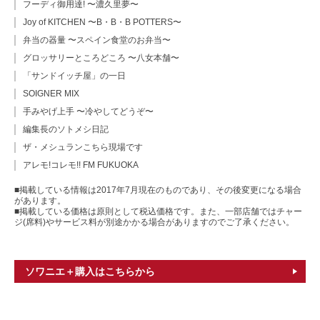
フーディ御用達! 〜濃久里夢〜
Joy of KITCHEN 〜B・B・B POTTERS〜
弁当の器量 〜スペイン食堂のお弁当〜
グロッサリーところどころ 〜八女本舗〜
「サンドイッチ屋」の一日
SOIGNER MIX
手みやげ上手 〜冷やしてどうぞ〜
編集長のソトメシ日記
ザ・メシュランこちら現場です
アレモ!コレモ!! FM FUKUOKA
■掲載している情報は2017年7月現在のものであり、その後変更になる場合
があります。
■掲載している価格は原則として税込価格です。また、一部店舗ではチャー
ジ(席料)やサービス料が別途かかる場合がありますのでご了承ください。
ソワニエ＋購入はこちらから