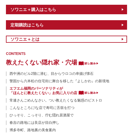
ソワニエ＋購入はこちら
定期購読はこちら
ソワニエ＋とは
CONTENTS
教えたくない隠れ家・穴場
西中洲のビル2階に潜む、目からウロコの串揚げ懐石
警固から六本松の住宅街に舞台を移した『よしかわ』の新境地
エフエム福岡のパーソナリティが
「ほんとに教えたくない」お気に入りの店
常連さんごめんなさい。つい教えたくなる魅惑のビストロ
こんなところに!な店で寿司に舌鼓を打つ
ひっそり、こっそり、佇む隠れ居酒屋で
春吉の路地には良店が目白押し
博多寺町、路地裏の美食案内