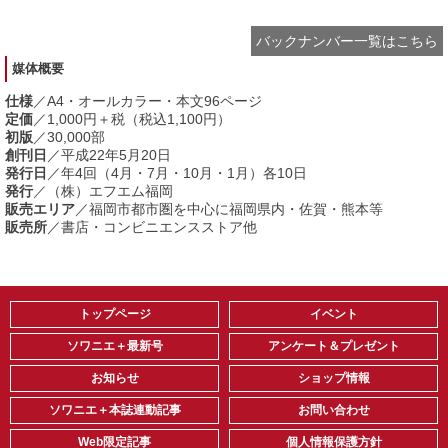
バックナンバー一覧はこちら
媒体概要
仕様
／A4・オールカラー・本文96ページ
定価
／1,000円＋税（税込1,100円）
初版
／30,000部
創刊日
／平成22年5月20日
発行日
／年4回（4月・7月・10月・1月）各10日
発行
／（株）エフエム福岡
販売エリア
／福岡市都市圏を中心に福岡県内・佐賀・熊本等
販売所
／書店・コンビニエンスストア他
トップページ
イベント
ソワニエ＋最新号
アンケート＆プレゼント
お知らせ
ショップ情報
ソワニエ＋本誌連動記事
お問い合わせ
Web限定記事
個人情報保護方針