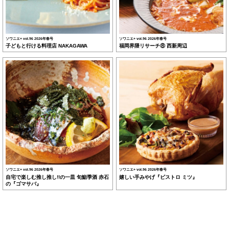
ソワニエ+ vol.96 2026年春号
ソワニエ+ vol.96 2026年春号
子どもと行ける料理店 NAKAGAWA
福岡界隈リサーチ⑧ 西新周辺
ソワニエ+ vol.96 2026年春号
ソワニエ+ vol.96 2026年春号
自宅で楽しむ推し推し!!の一皿 旬鮨季酒 赤石
嬉しい手みやげ『ビストロ ミツ』
の『ゴマサバ』