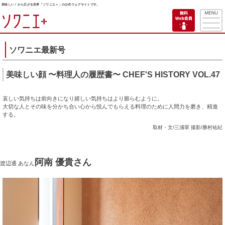
美味しい！から広がる世界「ソワニエ＋」の公式ウェブサイトです。
ソワニエ最新号
美味しい顔 〜料理人の履歴書〜 CHEF'S HISTORY VOL.47
哀しい気持ちは前向きになり嬉しい気持ちはより膨らむように。
大切な人とその味を分かち合い心から悦んでもらえる料理のために人間力を磨き、精進
する。
取材・文/三浦翠 撮影/勝村祐紀
阿南 優貴
さん
渡辺通 あなん