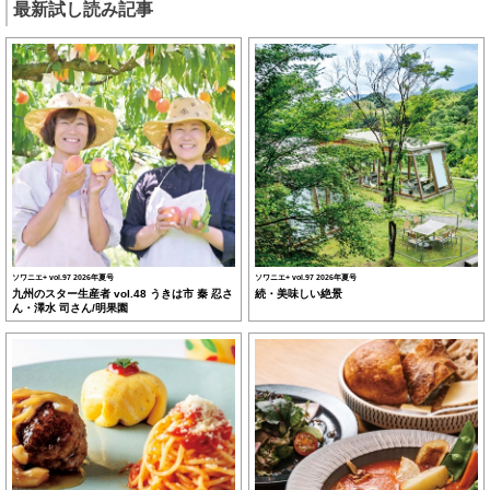
最新試し読み記事
ソワニエ+ vol.97 2026年夏号
ソワニエ+ vol.97 2026年夏号
九州のスター生産者 vol.48 うきは市 秦 忍さ
続・美味しい絶景
ん・澤水 司さん/明果園