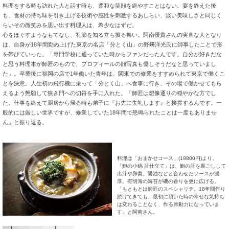
料理をする時も訪れた人と話す時も、柔和な笑顔を絶やすことはない。宴を終えた後
も、食材の持ち味を引き上げる技術や感性を刺激するあしらい、淡い美味しさと同じく
らいその微笑みを思い出す料理人は、希少なはずだ。
心をほぐすようなもてなし、礼節を知る立ち振る舞い。阿南優貴さんの実直な人となり
は、自身が18年間勤め上げた東京の名店「分とく山」の野﨑洋光氏に師事したことで形
を帯びていった。「専門学校に通っていた時からファンだったんです。自分が好きだな
と思う料理本が師匠のもので、プロフィールの顔写真も優しそうだなと思っていまし
た」。卒業後に福岡の店で1年働いた青年は、関東での修業をすすめられて東京で働くこ
とを決意。人生初の飛行機に乗って「分とく山」へ食事に行き、その場で働かせてもら
えるよう懇願して狭き門への切符を手に入れた。「師匠は想像通りの穏やかな方でし
た。仕事を終えて厨房から帰る時も弟子に『お先に失礼します』と挨拶するんです。一
般的には厳しい世界ですが、修業していた18年間で怒鳴られたことは一度もありませ
ん」と振り返る。
料理は「おまかせコース」(19800円)より。
「鮑の小鍋 肝仕立て」は、鮑の肝を裏ごしして
出汁や卵黄、醤油などと合わせたソースが濃
厚。有明海の海苔が磯の香りを更に広げる。
「もともとは師匠のスペシャリテ。18年間作り
続けてきても、最初に頂いた時の幸せな気持ち
は変わることなく、作る原動力になっていま
す」と阿南さん。