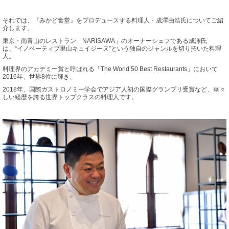
それでは、『みかど食堂』をプロデュースする料理人・成澤由浩氏についてご紹
介します。
東京・南青山のレストラン「NARISAWA」のオーナーシェフである成澤氏
は、“イノベーティブ里山キュイジーヌ”という独自のジャンルを切り拓いた料理
人。
料理界のアカデミー賞と呼ばれる「The World 50 Best Restaurants」において
2016年、世界8位に輝き、
2018年、国際ガストロノミー学会でアジア人初の国際グランプリ受賞など、華々
しい経歴を誇る世界トップクラスの料理人です。