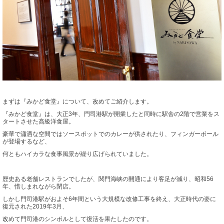
まずは『みかど食堂』について、改めてご紹介します。
『みかど食堂』は、大正3年、門司港駅が開業したと同時に駅舎の2階で営業をス
タートさせた高級洋食屋。
豪華で瀟洒な空間ではソースポットでのカレーが供されたり、フィンガーボール
が登場するなど、
何ともハイカラな食事風景が繰り広げられていました。
歴史ある老舗レストランでしたが、関門海峡の開通により客足が減り、昭和56
年、惜しまれながら閉店。
しかし門司港駅がおよそ6年間という大規模な改修工事を終え、大正時代の姿に
復元された2019年3月、
改めて門司港のシンボルとして復活を果たしたのです。