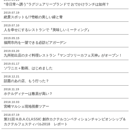
“非日常へ誘う”ラグジュアリーブランドで おでかけランチは如何？
2019.07.19
絶景スポットも!?壱岐の美しい緑と青
2019.07.10
人を幸せにするレストランで『美味しいミーティング』
2019.05.15
福岡市内を一望できる必訪ビアガーデン
2019.03.20
九州初出店のタイ料理レストラン『マンゴツリーカフェ天神』がオープン！
2019.01.17
ソワニエ＋動画、はじめました
2018.12.21
話題のあの店、もう行った？
2018.11.19
ホテルディナーは敷居が高い？
2018.10.03
宮崎マルシェ現地視察ツアー
2018.07.19
第31回 H.B.A.CLASSIC 創作カクテルコンペティションチャンピオンシップ＆
カクテルフェスティバル2018 レポート