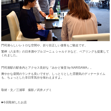
門司港らしいレトロな空間や、折り目正しい接客もご馳走です。
繁桝（八女市）の日本酒やブルゴーニュ シャルドネなど、ペアリングも提案して
くれました。
門司港駅の駅舎内とアクセス良好な『みかど食堂 by NARISAWA』。
爽やかな昼間のランチも良いですが、しっとりとした雰囲気のディナータイム
も、ちょっとした非日常気分を味わえますよ。
取材・文／三浦翠 撮影／武井メグミ
■今回取材したお店