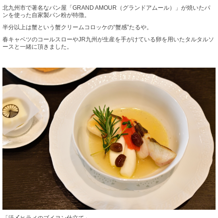
北九州市で著名なパン屋「GRAND AMOUR（グランドアムール）」が焼いたパ
ンを使った自家製パン粉が特徴。
半分以上は蟹という蟹クリームコロッケの“蟹感”たるや。
春キャベツのコールスローやJR九州が生産を手がけている卵を用いたタルタルソ
ースと一緒に頂きました。
「活〆ヒラメのブイヨン仕立て」