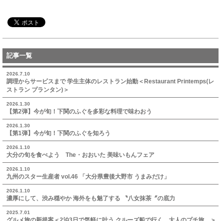
記事一覧
2026.7.10
調理からサービスまで 学生主体のレストラン始動＜Restaurant Printemps(レ
ストラン プランタン)＞
2026.1.30
【第2弾】今が旬！下関のふぐを多彩な料理で味わおう
2026.1.30
【第1弾】今が旬！下関のふぐを知ろう
2026.1.10
大分の旬を食べよう The・おおいた 美味いもんフェア
2026.1.10
九州のスター生産者 vol.46 「大分県豊後大野市 うまみだけ」
2026.1.10
濃厚にして、渋み穏やか 海外をも魅了する 〝八女抹茶〞の底力
2025.7.01
グルメ旅の新提案＜2泊3日で気軽に叶う クルーズ船で行く、大人のプチ旅。＞