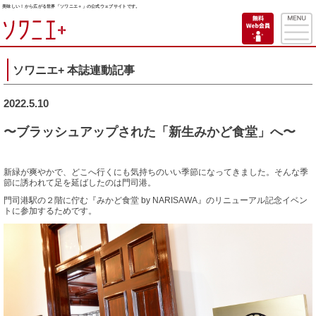
美味しい！から広がる世界「ソワニエ＋」の公式ウェブサイトです。
ソワニエ+ 本誌連動記事
2022.5.10
〜ブラッシュアップされた「新生みかど食堂」へ〜
新緑が爽やかで、どこへ行くにも気持ちのいい季節になってきました。そんな季
節に誘われて足を延ばしたのは門司港。
門司港駅の２階に佇む『みかど食堂 by NARISAWA』のリニューアル記念イベン
トに参加するためです。