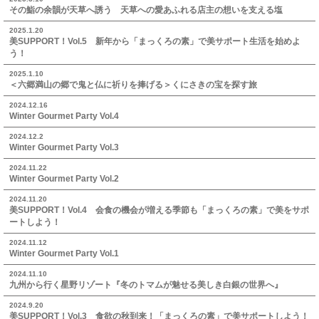
その鮨の余韻が天草へ誘う 天草への愛あふれる店主の想いを支える塩
2025.1.20
美SUPPORT！Vol.5 新年から「まっくろの素」で美サポート生活を始めよ
う！
2025.1.10
＜六郷満山の郷で鬼と仏に祈りを捧げる＞くにさきの宝を探す旅
2024.12.16
Winter Gourmet Party Vol.4
2024.12.2
Winter Gourmet Party Vol.3
2024.11.22
Winter Gourmet Party Vol.2
2024.11.20
美SUPPORT！Vol.4 会食の機会が増える季節も「まっくろの素」で美をサポ
ートしよう！
2024.11.12
Winter Gourmet Party Vol.1
2024.11.10
九州から行く星野リゾート『冬のトマムが魅せる美しき白銀の世界へ』
2024.9.20
美SUPPORT！Vol.3 食欲の秋到来！「まっくろの素」で美サポートしよう！