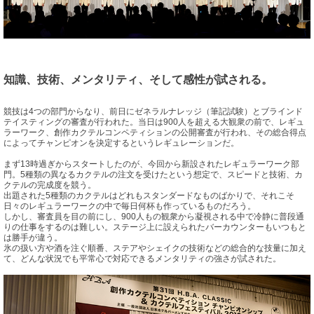
知識、技術、メンタリティ、そして感性が試される。
競技は4つの部門からなり、前日にゼネラルナレッジ（筆記試験）とブラインド
テイスティングの審査が行われた。当日は900人を超える大観衆の前で、レギュ
ラーワーク、創作カクテルコンペティションの公開審査が行われ、その総合得点
によってチャンピオンを決定するというレギュレーションだ。
まず13時過ぎからスタートしたのが、今回から新設されたレギュラーワーク部
門。5種類の異なるカクテルの注文を受けたという想定で、スピードと技術、カ
クテルの完成度を競う。
出題された5種類のカクテルはどれもスタンダードなものばかりで、それこそ
日々のレギュラーワークの中で毎日何杯も作っているものだろう。
しかし、審査員を目の前にし、900人もの観衆から凝視される中で冷静に普段通
りの仕事をするのは難しい。ステージ上に設えられたバーカウンターもいつもと
は勝手が違う。
氷の扱い方や酒を注ぐ順番、ステアやシェイクの技術などの総合的な技量に加え
て、どんな状況でも平常心で対応できるメンタリティの強さが試された。