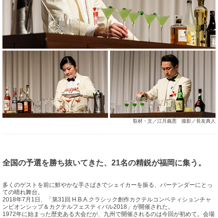
取材・文／江月義憲 撮影／長友典人
全国の予選を勝ち抜いてきた、21名の精鋭が福岡に集う。
多くのゲストを前に鮮やかな手さばきでシェイカーを振る、バーテンダーにとっ
ての晴れ舞台。
2018年7月1日、「第31回 H.B.A.クラシック創作カクテルコンペティションチャ
ンピオンシップ＆カクテルフェスティバル2018」が開催された。
1972年に始まった歴史ある大会だが、九州で開催されるのは今回が初めて。会場