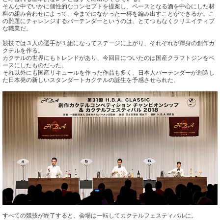
そんな中でいかに個性的なコンセプトを提案し、ベースとなる酒を中心にした材
料の組み合わせによって、今までになかった一杯を編み出すことができるか。こ
の難題にチャレンジするバーテンダーというのは、とてつもなくクリエイティブ
な職業だ。
競技では３人の選手が１組になってステージに上がり、それぞれが渾身の創作カ
クテルを作る。
カクテルの世界にもトレンドがあり、今回目についたのは国産クラフトジンをベ
ースにしたものだった。
それ以外にも国産リキュールを作った作品も多く、日本人バーテンダーが創造し
た日本発の新しいスタンダートカクテルの誕生を予感させられた。
すべての競技が終了すると、会場は一転してカクテルフェスティバルに。