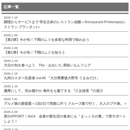
記事一覧
2026.7.10
調理からサービスまで 学生主体のレストラン始動＜Restaurant Printemps(レ
ストラン プランタン)＞
2026.1.30
【第2弾】今が旬！下関のふぐを多彩な料理で味わおう
2026.1.30
【第1弾】今が旬！下関のふぐを知ろう
2026.1.10
大分の旬を食べよう The・おおいた 美味いもんフェア
2026.1.10
九州のスター生産者 vol.46 「大分県豊後大野市 うまみだけ」
2026.1.10
濃厚にして、渋み穏やか 海外をも魅了する 〝八女抹茶〞の底力
2025.7.01
グルメ旅の新提案＜2泊3日で気軽に叶う クルーズ船で行く、大人のプチ旅。＞
2025.3.20
美SUPPORT！Vol.6 会食や新生活の食卓にも「まっくろの素」で美サポート
しよう！
2025.3.10