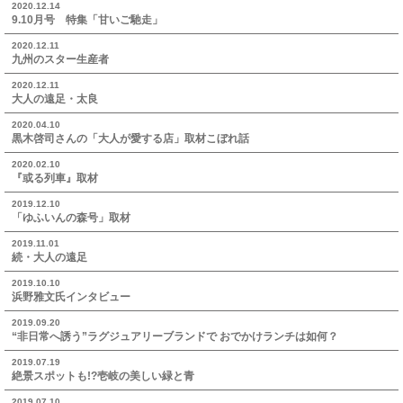
2020.12.14
9.10月号 特集「甘いご馳走」
2020.12.11
九州のスター生産者
2020.12.11
大人の遠足・太良
2020.04.10
黒木啓司さんの「大人が愛する店」取材こぼれ話
2020.02.10
『或る列車』取材
2019.12.10
「ゆふいんの森号」取材
2019.11.01
続・大人の遠足
2019.10.10
浜野雅文氏インタビュー
2019.09.20
“非日常へ誘う”ラグジュアリーブランドで おでかけランチは如何？
2019.07.19
絶景スポットも!?壱岐の美しい緑と青
2019.07.10