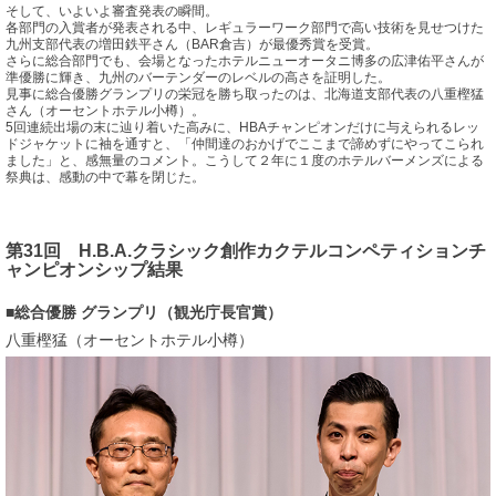
そして、いよいよ審査発表の瞬間。
各部門の入賞者が発表される中、レギュラーワーク部門で高い技術を見せつけた
九州支部代表の増田鉄平さん（BAR倉吉）が最優秀賞を受賞。
さらに総合部門でも、会場となったホテルニューオータニ博多の広津佑平さんが
準優勝に輝き、九州のバーテンダーのレベルの高さを証明した。
見事に総合優勝グランプリの栄冠を勝ち取ったのは、北海道支部代表の八重樫猛
さん（オーセントホテル小樽）。
5回連続出場の末に辿り着いた高みに、HBAチャンピオンだけに与えられるレッ
ドジャケットに袖を通すと、「仲間達のおかげでここまで諦めずにやってこられ
ました」と、感無量のコメント。こうして２年に１度のホテルバーメンズによる
祭典は、感動の中で幕を閉じた。
第31回 H.B.A.クラシック創作カクテルコンペティションチ
ャンピオンシップ結果
総合優勝 グランプリ（観光庁長官賞）
八重樫猛（オーセントホテル小樽）