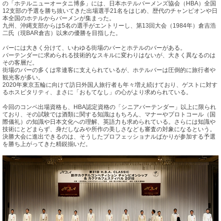
の「ホテルニューオータニ博多」には、日本ホテルバーメンズ協会（HBA）全国
12支部の予選を勝ち抜いてきた出場選手21名をはじめ、歴代のチャンピオンや日
本全国のホテルからバーメンが集まった。
九州、沖縄支部からは5名の選手がエントリーし、第13回大会（1984年）倉吉浩
二氏（現BAR倉吉）以来の優勝を目指した。
バーには大きく分けて、いわゆる街場のバーとホテルのバーがある。
バーテンダーに求められる技術的なスキルに変わりはないが、大きく異なるのは
その客層だ。
街場のバーの多くは常連客に支えられているが、ホテルバーは圧倒的に旅行者や
観光客が多い。
2020年東京五輪に向けて訪日外国人旅行者も年々増え続けており、ゲストに対す
るホスピタリティ、まさに「おもてなし」の心がより求められている。
今回のコンペ出場資格も、HBA認定資格の「シニアバーテンダー」以上に限られ
ており、その試験では酒類に関する知識はもちろん、マナーやプロトコール（国
際儀礼）の知識や日本文化への理解、英語力も求められている。さらには知識や
技術にとどまらず、身だしなみや所作の美しさなども審査の対象になるという。
決勝大会に進出できるのは、そうしたプロフェッショナルばかりが参加する予選
を勝ち上がってきた精鋭揃いだ。