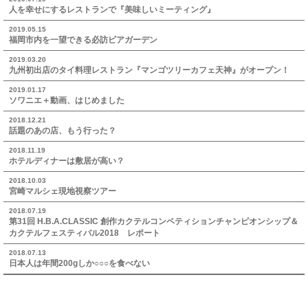
人を幸せにするレストランで『美味しいミーティング』
2019.05.15
福岡市内を一望できる必訪ビアガーデン
2019.03.20
九州初出店のタイ料理レストラン『マンゴツリーカフェ天神』がオープン！
2019.01.17
ソワニエ＋動画、はじめました
2018.12.21
話題のあの店、もう行った？
2018.11.19
ホテルディナーは敷居が高い？
2018.10.03
宮崎マルシェ現地視察ツアー
2018.07.19
第31回 H.B.A.CLASSIC 創作カクテルコンペティションチャンピオンシップ＆
カクテルフェスティバル2018 レポート
2018.07.13
日本人は年間200gしか○○○を食べない