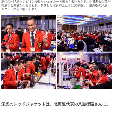
歴代のHBAチャンピオンが自らシェイカーを振るう名作カクテルや賛助会企業が
出展する銘酒がふるまわれ、参加した淑女紳士たちは文字通り、最先端の洋酒・
カクテル文化に酔いしれた。
栄光のレッドジャケットは、北海道代表の八重樫猛さんに。