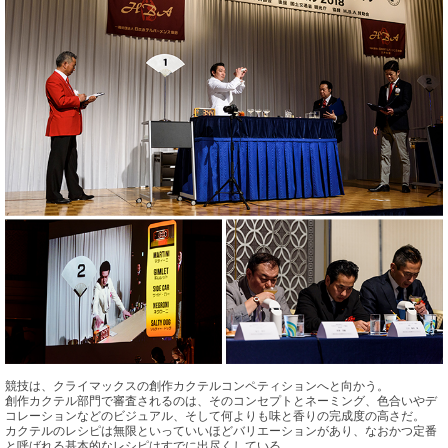
競技は、クライマックスの創作カクテルコンペティションへと向かう。
創作カクテル部門で審査されるのは、そのコンセプトとネーミング、色合いやデ
コレーションなどのビジュアル、そして何よりも味と香りの完成度の高さだ。
カクテルのレシピは無限といっていいほどバリエーションがあり、なおかつ定番
と呼ばれる基本的なレシピはすでに出尽くしている。