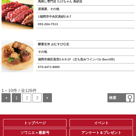
馬刺し専門店 たけちゃん 高砂店
居酒屋、その他
1福岡市中央区高砂2-8-7
092-284-7513
酵素玄米 おむすび心玄
その他
福岡市南区高宮2-4-5-1F（立ち呑みワインバル Barril内）
070-4471-8880
1～10件 / 全126件
1
2
3
検索
◀
▶
トップページ
イベント
ソワニエ＋最新号
アンケート＆プレゼント