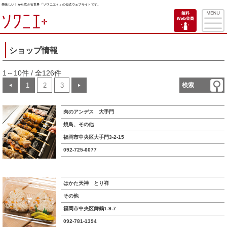
美味しい！から広がる世界「ソワニエ＋」の公式ウェブサイトです。
ショップ情報
1～10件 / 全126件
1
2
3
検索
◀
▶
肉のアンデス 大手門
焼鳥、その他
福岡市中央区大手門3-2-15
092-725-6077
はかた天神 とり祥
その他
福岡市中央区舞鶴1-9-7
092-781-1394