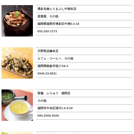
博多名物とりまぶし中洲本店
居酒屋、その他
福岡県福岡市博多区中洲5-3-18
092-260-7273
天野商店總本店
カフェ・コーヒー、その他
福岡県朝倉市堤1728-3
0946-23-8811
茶舗 ふりゅう 福岡店
その他
福岡市中央区清川1-6-9-2F
090-2508-3528