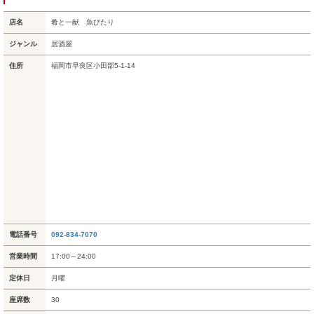
店名
肴と一献 魚びたり
ジャンル
居酒屋
住所
福岡市早良区小田部5-1-14
電話番号
092-834-7070
営業時間
17:00～24:00
定休日
月曜
座席数
30