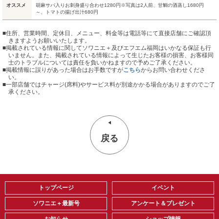
オススメ
胡麻サバ入りお刺身盛り合わせ1280円※写真は2人前、甘鯛の酒蒸し1680円
～、トマトの揚げ出汁680円
■住所、営業時間、定休日、メニュー、料金等は電話等にて直接店舗にご確認頂
きますようお願いいたします。
■掲載されている情報に関してソワニエ＋及びエフエム福岡はいかなる保証も行
いません。また、掲載されている情報によって生じたお客様の損害、お客様同
士のトラブルについては責任を負いかねますので予めご了承ください。
■掲載情報に誤りがあった場合はお手数ですが
こちら
からお問い合わせくださ
い。
■
一部店舗ではチャージ(席料)やサービス料が別途かかる場合がありますのでご了
承ください。
戻る
トップページ
イベント
ソワニエ＋最新号
アンケート＆プレゼント