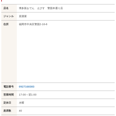
店名
博多新おでん えびす 警固本通り店
ジャンル
居酒屋
住所
福岡市中央区警固2-16-6
電話番号
0927168383
営業時間
17:00～翌1:00
定休日
水曜
座席数
40