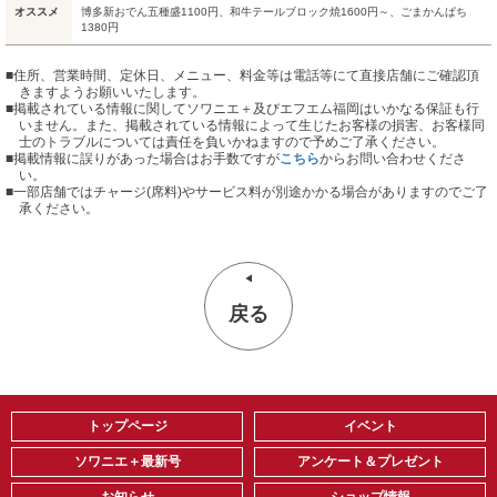
オススメ
博多新おでん五種盛1100円、和牛テールブロック焼1600円～、ごまかんぱち
1380円
■住所、営業時間、定休日、メニュー、料金等は電話等にて直接店舗にご確認頂
きますようお願いいたします。
■掲載されている情報に関してソワニエ＋及びエフエム福岡はいかなる保証も行
いません。また、掲載されている情報によって生じたお客様の損害、お客様同
士のトラブルについては責任を負いかねますので予めご了承ください。
■掲載情報に誤りがあった場合はお手数ですが
こちら
からお問い合わせくださ
い。
■
一部店舗ではチャージ(席料)やサービス料が別途かかる場合がありますのでご了
承ください。
戻る
トップページ
イベント
ソワニエ＋最新号
アンケート＆プレゼント