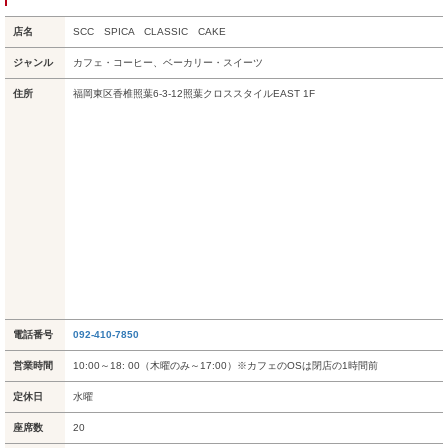
店名
SCC SPICA CLASSIC CAKE
ジャンル
カフェ・コーヒー、ベーカリー・スイーツ
住所
福岡東区香椎照葉6-3-12照葉クロススタイルEAST 1F
電話番号
092-410-7850
営業時間
10:00～18: 00（木曜のみ～17:00）※カフェのOSは閉店の1時間前
定休日
水曜
座席数
20