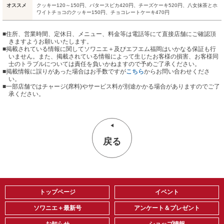
オススメ
クッキー120～150円、バタースピカ420円、チーズケーキ520円、八女抹茶とホ
ワイトチョコのクッキー150円、チョコレートケーキ470円
■住所、営業時間、定休日、メニュー、料金等は電話等にて直接店舗にご確認頂
きますようお願いいたします。
■掲載されている情報に関してソワニエ＋及びエフエム福岡はいかなる保証も行
いません。また、掲載されている情報によって生じたお客様の損害、お客様同
士のトラブルについては責任を負いかねますので予めご了承ください。
■掲載情報に誤りがあった場合はお手数ですが
こちら
からお問い合わせくださ
い。
■
一部店舗ではチャージ(席料)やサービス料が別途かかる場合がありますのでご了
承ください。
戻る
トップページ
イベント
ソワニエ＋最新号
アンケート＆プレゼント