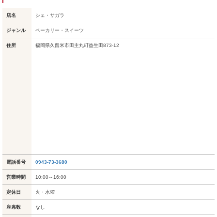
店名
シェ・サガラ
ジャンル
ベーカリー・スイーツ
住所
福岡県久留米市田主丸町益生田873-12
電話番号
0943-73-3680
営業時間
10:00～16:00
定休日
火・水曜
座席数
なし