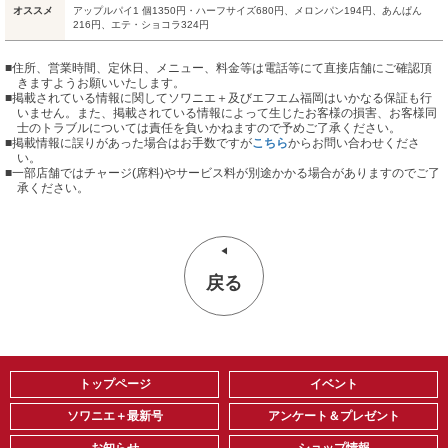
オススメ
アップルパイ1 個1350円・ハーフサイズ680円、メロンパン194円、あんぱん
216円、エテ・ショコラ324円
■住所、営業時間、定休日、メニュー、料金等は電話等にて直接店舗にご確認頂
きますようお願いいたします。
■掲載されている情報に関してソワニエ＋及びエフエム福岡はいかなる保証も行
いません。また、掲載されている情報によって生じたお客様の損害、お客様同
士のトラブルについては責任を負いかねますので予めご了承ください。
■掲載情報に誤りがあった場合はお手数ですが
こちら
からお問い合わせくださ
い。
■
一部店舗ではチャージ(席料)やサービス料が別途かかる場合がありますのでご了
承ください。
戻る
トップページ
イベント
ソワニエ＋最新号
アンケート＆プレゼント