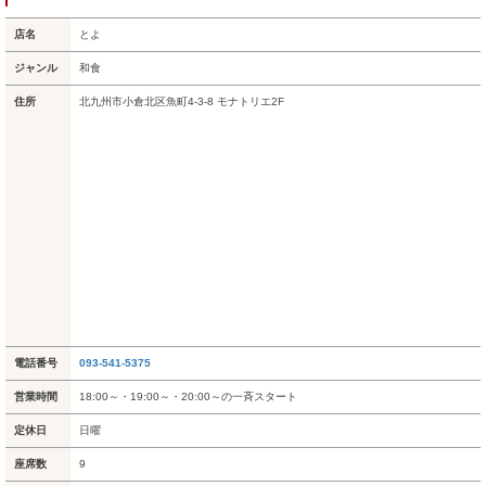
店名
とよ
ジャンル
和食
住所
北九州市小倉北区魚町4-3-8 モナトリエ2F
電話番号
093-541-5375
営業時間
18:00～・19:00～・20:00～の一斉スタート
定休日
日曜
座席数
9