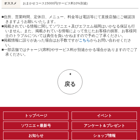
オススメ
おまかせコース15000円(サービス料10%別途)
■住所、営業時間、定休日、メニュー、料金等は電話等にて直接店舗にご確認頂
きますようお願いいたします。
■掲載されている情報に関してソワニエ＋及びエフエム福岡はいかなる保証も行
いません。また、掲載されている情報によって生じたお客様の損害、お客様同
士のトラブルについては責任を負いかねますので予めご了承ください。
■掲載情報に誤りがあった場合はお手数ですが
こちら
からお問い合わせくださ
い。
■
一部店舗ではチャージ(席料)やサービス料が別途かかる場合がありますのでご了
承ください。
戻る
トップページ
イベント
ソワニエ＋最新号
アンケート＆プレゼント
お知らせ
ショップ情報