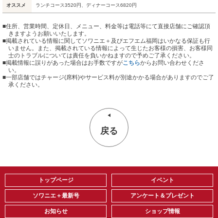
オススメ
ランチコース3520円、ディナーコース6820円
■住所、営業時間、定休日、メニュー、料金等は電話等にて直接店舗にご確認頂
きますようお願いいたします。
■掲載されている情報に関してソワニエ＋及びエフエム福岡はいかなる保証も行
いません。また、掲載されている情報によって生じたお客様の損害、お客様同
士のトラブルについては責任を負いかねますので予めご了承ください。
■掲載情報に誤りがあった場合はお手数ですが
こちら
からお問い合わせくださ
い。
■
一部店舗ではチャージ(席料)やサービス料が別途かかる場合がありますのでご了
承ください。
戻る
トップページ
イベント
ソワニエ＋最新号
アンケート＆プレゼント
お知らせ
ショップ情報